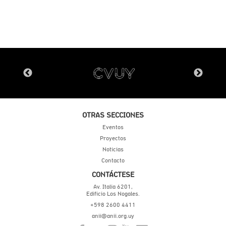
OTRAS SECCIONES
Eventos
Proyectos
Noticias
Contacto
CONTÁCTESE
Av. Italia 6201,
Edificio Los Nogales.
+598 2600 4411
anii@anii.org.uy