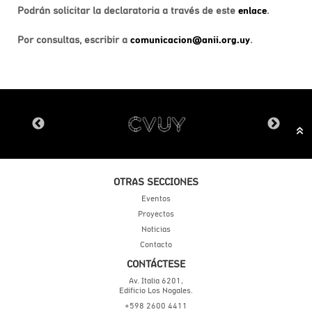
Podrán solicitar la declaratoria a través de este
enlace
.
Por consultas, escribir a
comunicacion@anii.org.uy
.
OTRAS SECCIONES
Eventos
Proyectos
Noticias
Contacto
CONTÁCTESE
Av. Italia 6201,
Edificio Los Nogales.
+598 2600 4411