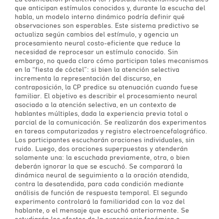
que anticipan estímulos conocidos y, durante la escucha del
habla, un modelo interno dinámico podría definir qué
observaciones son esperables. Este sistema predictivo se
actualiza según cambios del estímulo, y agencia un
procesamiento neural costo-eficiente que reduce la
necesidad de reprocesar un estímulo conocido. Sin
embargo, no queda claro cómo participan tales mecanismos
en la “fiesta de cóctel”: si bien la atención selectiva
incrementa la representación del discurso, en
contraposición, la CP predice su atenuación cuando fuese
familiar. El objetivo es describir el procesamiento neural
asociado a la atención selectiva, en un contexto de
hablantes múltiples, dada la experiencia previa total o
parcial de la comunicación. Se realizarán dos experimentos
en tareas computarizadas y registro electroencefalográfico.
Los participantes escucharán oraciones individuales, sin
ruido. Luego, dos oraciones superpuestas y atenderán
solamente una: la escuchada previamente, otra, o bien
deberán ignorar la que se escuchó. Se comparará la
dinámica neural de seguimiento a la oración atendida,
contra la desatendida, para cada condición mediante
análisis de función de respuesta temporal. El segundo
experimento controlará la familiaridad con la voz del
hablante, o el mensaje que escuchó anteriormente. Se
estudiarán los efectos de la experiencia fonémica o