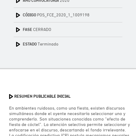
AÑO CONVOCATORIA
2020
CÓDIGO
POS_FCE_2020_1_1009198
FASE
CERRADO
ESTADO
Terminado
RESUMEN PUBLICABLE INICIAL
En ambientes ruidosos, como una fiesta, existen discursos
simultáneos donde el oyente necesitaría seleccionar uno y
comprenderlo. Son situaciones conocidas como “efecto de
fiesta de cóctel”. La atención selectiva permite seleccionar y
enfocarse en el discurso, descartando el fondo irrelevante.
La codificación predictiva (CP) postula mecanismos neurales