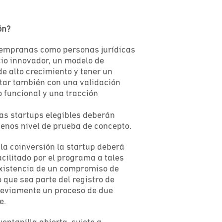
ón?
tempranas como personas jurídicas
cio innovador, un modelo de
e alto crecimiento y tener un
tar también con una validación
 funcional y una tracción
las startups elegibles deberán
menos nivel de prueba de concepto.
 la coinversión la startup deberá
cilitado por el programa a tales
 existencia de un compromiso de
 que sea parte del registro de
reviamente un proceso de due
e.
entanilla abierta, sujeto a