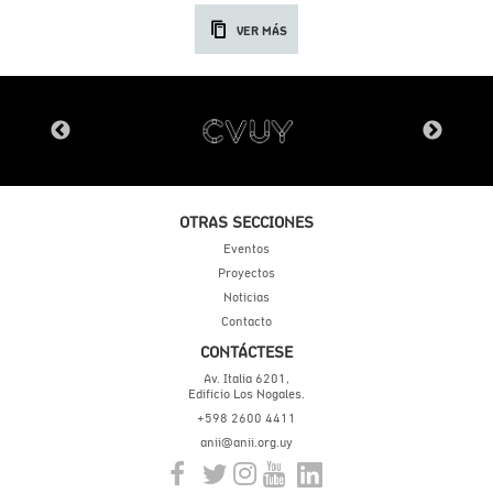
VER MÁS
OTRAS SECCIONES
Eventos
Proyectos
Noticias
Contacto
CONTÁCTESE
Av. Italia 6201,
Edificio Los Nogales.
+598 2600 4411
anii@anii.org.uy