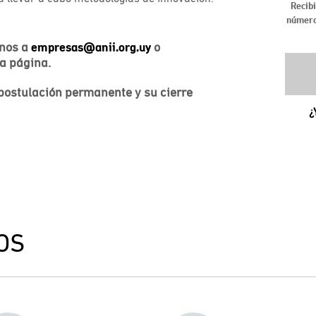
anos a
empresas@anii.org.uy
o
ta página.
postulación permanente y su cierre
OS