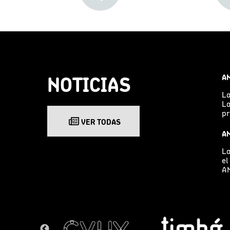
NOTICIAS
AN
La
La
pr
VER TODAS
AN
La
el
AN