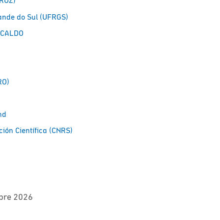
CRUZ)
rande do Sul (UFRGS)
o CALDO
RO)
nd
ción Científica (CNRS)
bre 2026